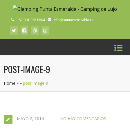
+57 301 338 0804
info@puntaesmeralda.co
POST-IMAGE-9
Home
»
»
post-image-9
MAYO 2, 2014
NO HAY COMENTARIOS