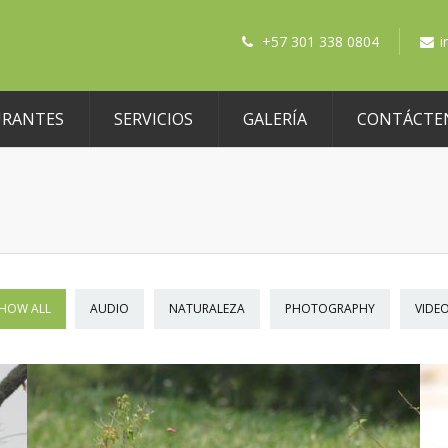
+57 301 338 0804
i
URANTES
SERVICIOS
GALERÍA
CONTÁCTE
HOW ALL
AUDIO
NATURALEZA
PHOTOGRAPHY
VIDE