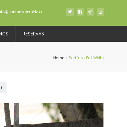
nfo@puntaesmeralda.co
NOS
RESERVAS
Home
»
Portfolio Full Width
OS