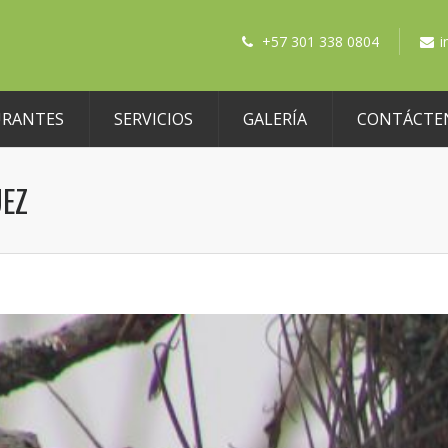
+57 301 338 0804
i
URANTES
SERVICIOS
GALERÍA
CONTÁCTE
UEZ