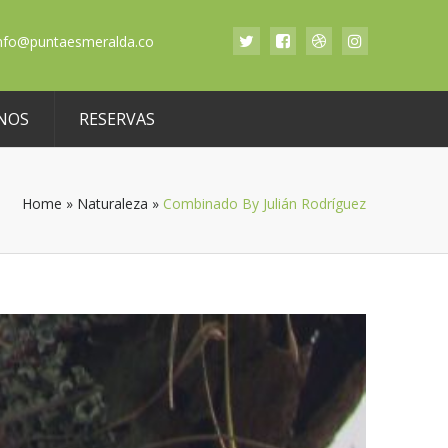
nfo@puntaesmeralda.co
NOS
RESERVAS
Home
»
Naturaleza
»
Combinado By Julián Rodríguez