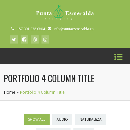
+57 301 338 0804
info@puntaesmeralda.co
PORTFOLIO 4 COLUMN TITLE
Home
»
Portfolio 4 Column Title
SHOW ALL
AUDIO
NATURALEZA