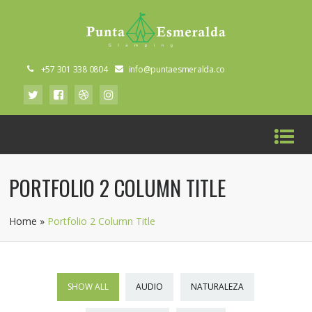
+57 301 338 0804
info@puntaesmeralda.co
PORTFOLIO 2 COLUMN TITLE
Home
»
Portfolio 2 Column Title
SHOW ALL
AUDIO
NATURALEZA