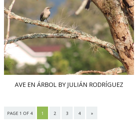
AVE EN ÁRBOL BY JULIÁN RODRÍGUEZ
PAGE 1 OF 4
1
2
3
4
»