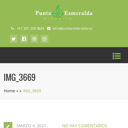
+57 301 338 0804
info@puntaesmeralda.co
IMG_3669
Home
»
»
IMG_3669
MARZO 4, 2021
NO HAY COMENTARIOS