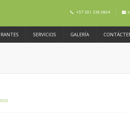
+57 301 338 0804
i
URANTES
SERVICIOS
GALERÍA
CONTÁCTE
RIOS