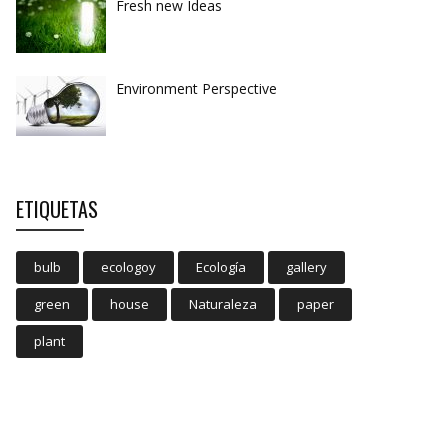
Fresh new Ideas
Environment Perspective
ETIQUETAS
bulb
ecologoy
Ecología
gallery
green
house
Naturaleza
paper
plant