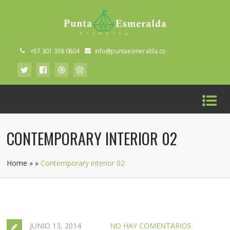
+57 301 338 0804
info@puntaesmeralda.co
CONTEMPORARY INTERIOR 02
Home
»
»
Contemporary interior 02
JUNIO 13, 2014
NO HAY COMENTARIOS