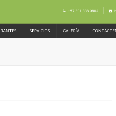
+57 301 338 0804
i
URANTES
SERVICIOS
GALERÍA
CONTÁCTE