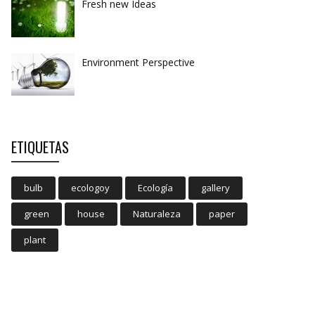
Fresh new Ideas
Environment Perspective
ETIQUETAS
bulb
ecologoy
Ecología
gallery
green
house
Naturaleza
paper
plant