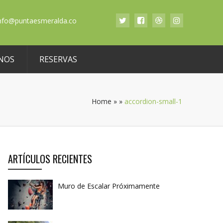
nfo@puntaesmeralda.co
NOS
RESERVAS
Home
»
»
accordion-small-1
ARTÍCULOS RECIENTES
Muro de Escalar Próximamente