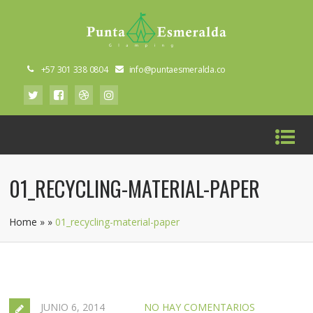
+57 301 338 0804
info@puntaesmeralda.co
01_RECYCLING-MATERIAL-PAPER
Home
»
»
01_recycling-material-paper
JUNIO 6, 2014
NO HAY COMENTARIOS