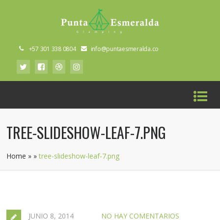
+57 301 338 0804
info@puntaesmeralda.co
TREE-SLIDESHOW-LEAF-7.PNG
Home
»
»
tree-slideshow-leaf-7.png
JUNIO 8, 2014
NO HAY COMENTARIOS