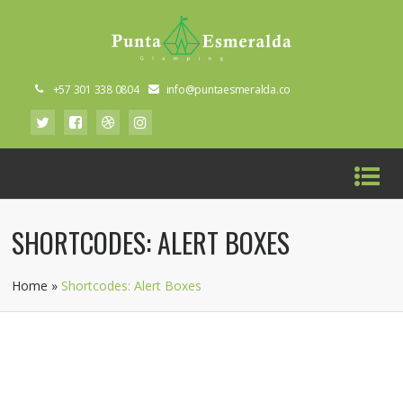
+57 301 338 0804
info@puntaesmeralda.co
SHORTCODES: ALERT BOXES
Home
»
Shortcodes: Alert Boxes