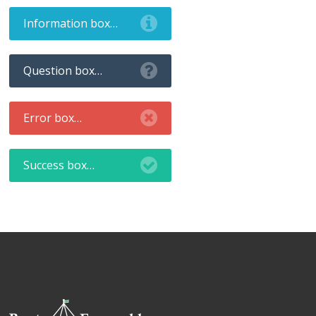
Information box…
Question box…
Error box…
Success box…