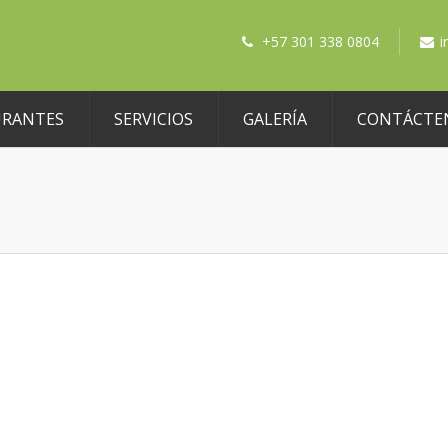
+57 301 338 0804
i
URANTES
SERVICIOS
GALERÍA
CONTÁCTE