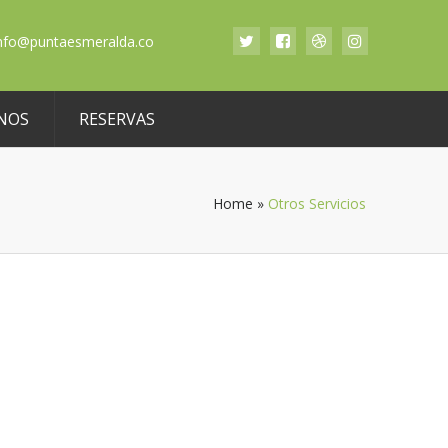
nfo@puntaesmeralda.co
NOS
RESERVAS
Home
»
Otros Servicios