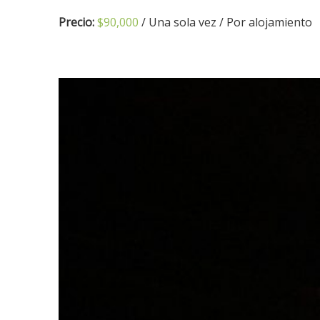
Precio:
$
90,000
/ Una sola vez / Por alojamiento