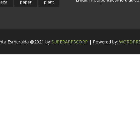
leza
paper
plant
nta Esmeralda @2021 by
SUPERAPPSCORP
| Powered by:
WORDPRE