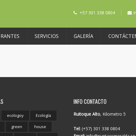
+57 301 338 0804
i
URANTES
SERVICIOS
GALERÍA
CONTÁCTE
AS
INFO CONTACTO
Ruitoque Alto
, Kilometro 5
ecologoy
Ecología
green
house
Tel:
(+57) 301 338 0804
Email:
info@puntaesmeralda.co