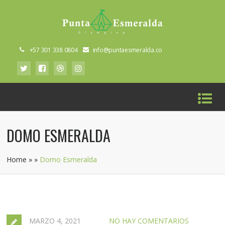
+57 301 338 0804
info@puntaesmeralda.co
DOMO ESMERALDA
Home
»
»
Domo Esmeralda
MARZO 4, 2021
NO HAY COMENTARIOS