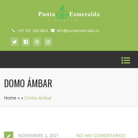
+57 301 338 0804
info@puntaesmeralda.co
DOMO ÁMBAR
Home
»
»
Domo Ámbar
NOVIEMBRE 2, 2021
NO HAY COMENTARIOS