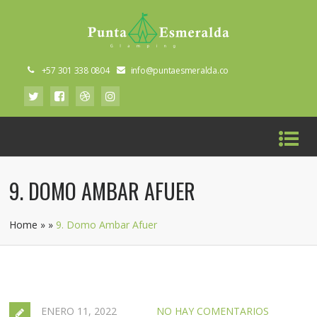
+57 301 338 0804
info@puntaesmeralda.co
9. DOMO AMBAR AFUER
Home
»
»
9. Domo Ambar Afuer
ENERO 11, 2022
NO HAY COMENTARIOS