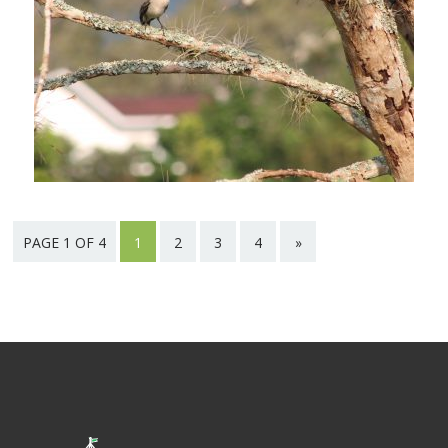
PAGE 1 OF 4
1
2
3
4
»