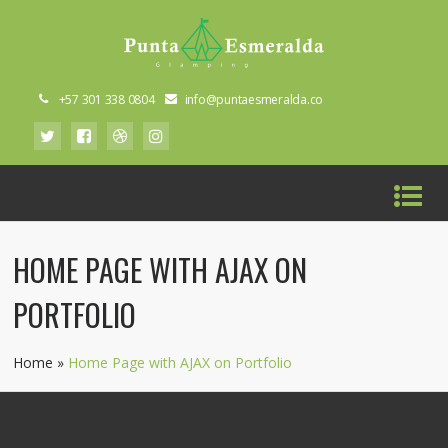
+57 301 338 0804
info@puntaesmeralda.co
HOME PAGE WITH AJAX ON
PORTFOLIO
Home
»
Home Page with AJAX on Portfolio