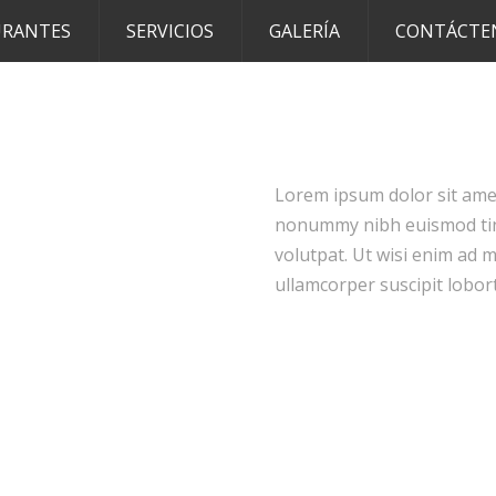
URANTES
SERVICIOS
GALERÍA
CONTÁCTE
Lorem ipsum dolor sit amet
nonummy nibh euismod tinc
volutpat. Ut wisi enim ad 
ullamcorper suscipit lobort