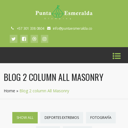
+57 301 338 0804
info@puntaesmeralda.co
BLOG 2 COLUMN ALL MASONRY
Home
»
Blog 2 column All Masonry
SHOW ALL
DEPORTES EXTREMOS
FOTOGRAFÍA